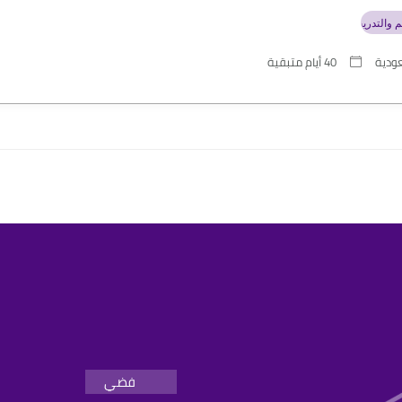
يم والتدريب
عودية
40 أيام متبقية
فضي