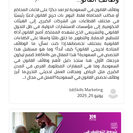
وظائف القانون في السعودية لم تعد حكرًا على قاعات المحاكم
أو مكاتب المحاماة فقط. اليوم، بات خريج القانون لاعبًا رئيسيًا
في مختلف القطاعات: من الشركات الكبرى، إلى الهيئات
الحكومية، إلى مؤسسات الاستشارات الدولية. في ظل التحول
القانوني والتشريعي الذي تشهده المملكة، أصبح القانون أداة
للتنظيم، الحماية، والتطوير، ما خلق طلبًا واسعًا على الكفاءات
القانونية بمختلف تخصصاتها.إذا كنت تسأل: ما الوظائف
المتاحة لخريجي القانون؟ كيف أبدأ؟ وما هو مستقبل هذا
التخصص في السعودية؟ هذا المقال من JobSkills صُمم ليكون
مرجعك الأول. هنا ستجد دليل لأهم وظائف القانون في
السعودية، وما هي المهارات المطلوبة، الفرص في المدن
الكبرى مثل الرياض، ومجالات العمل لحديثي التخرج.ما أبرز
وظائف تخصص القانون في السعودية؟العمل في مجال ا...
JobSkills Marketing
يونيو 25, 2025