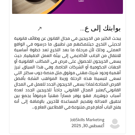
بوابتك إلى ع...
يبحث الكثير من الخريجين في مجال القانون عن وظائف قانونية
لحديثي التخرج، حيثتمكنهم من تطبيق ما درسوه في الواقع
العملي، وذلك لأن مرحلة ما بعد التخرج تعد خطوة أساسية
للانتقال من الجانب الأكاديمي إلى بيئة العمل الحقيقية، حيث
يسعى الخريجون للحصول على فرص في المكاتب القانونية أو
الجهات الحكومية أو الشركات الخاصة، وفي هذا السياق، تبرز
أهمية وجود شريك مهني موثوق مثل منصة جوب سكلز، التي
تسعى لتبسيط هذه الرحلة وربط المواهب الشابة بأفضل
الفرص المتاحة.لماذا يسعى الخريجون الجدد للعمل في المجال
القانوني؟يعتبر المجال القانوني جاذباً للخريجين الجدد لعدة
أسباب جوهرية، فهو يوفر مساراً مهنياً مرموقاً يجمع بين
تحقيق العدالة وتقديم المساعدة للآخرين، بالإضافة إلى أنه
يفتح الباب أمام فرص متنوعة في القطاعين العام و...
JobSkills Marketing
أغسطس 30, 2025