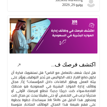
يونيو 25, 2025
اكتشف فرصك ف...
هل لديك شغف بالتعامل مع الناس؟ هل تستهويك فكرة أن
تكون صانع القرار خلف الكواليس، من يُدير التوظيف، ويؤثر على
بيئة العمل، ويطوّر الكفاءات داخل المؤسسات؟ إذًا، مجال
وظائف إدارة الموارد البشرية في السعودية هو محطتك
القادمة.سواء كنت خريجًا جديدًا تتطلع لفرصتك الأولى، أو
محترفًا ترغب في التخصص، أو حتى مقيمًا يبحث عن مجال ثابت
ومتطور، هذا الدليل من Job Skills سيساعدك خطوة بخطوة
على فهم طبيعة هذا المجال، الوظائف المتاحة، متوسط