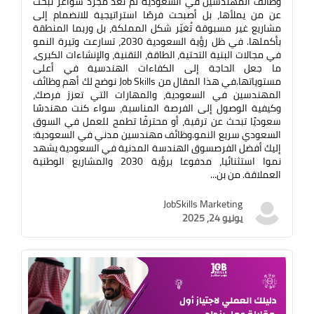
وظائف المهندسين في السعودية لم تعد مجرد شواغر تبحث
عن من يملأها، بل أصبحت فرصًا استراتيجية للانضمام إلى
مشاريع غير مسبوقة تُغيّر شكل المملكة، بل وربما المنطقة
بأكملها. في ظل رؤية السعودية 2030، تسارعت وتيرة النمو
في مجالات البنية التحتية، الطاقة، التقنية، والإنشاءات الكبرى،
ما جعل الحاجة إلى الكفاءات الهندسية في أعلى
مستوياتها.في هذا المقال من Job Skills نوضح لك أهم وظائف
المهندسين في السعودية، والمهارات التي تعزز فرصك،
وكيفية الوصول إلى الفرصة المناسبة، سواء كنت مهندسًا
سعوديًا تبحث عن ترقية، أو محترفًا تطمح للعمل في السوق
السعودي سريع النمو.وظائف مهندسين مدني في السعودية:
إليك أفضل الفرصسوق الهندسة المدنية في السعودية يشهد
نموا استثنائيا، مدفوعا برؤية 2030 والمشاريع الوطنية
العملاقة. من بن...
JobSkills Marketing
يونيو 24, 2025