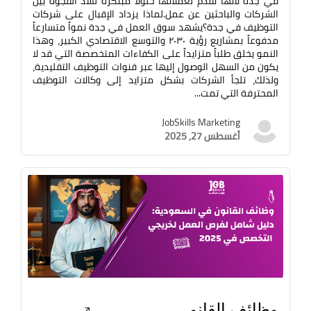
في جدة لأنها تقدم لعملائها حلولاً مبتكرة لسد الفجوة بين
الشركات والباحثين عن عمل.لماذا يزداد الإقبال على شركات
التوظيف في جدة؟يشهد سوق العمل في جدة نمواً متسارعاً
مدفوعاً بمشاريع رؤية ٢٠٣٠ والتوسع الاقتصادي الكبير، وهذا
النمو يخلق طلباً متزايداً على الكفاءات المتخصصة التي قد لا
يكون من السهل الوصول إليها عبر قنوات التوظيف التقليدية،
ولذلك، تلجأ الشركات بشكل متزايد إلى وكالات التوظيف
المحترفة التي تمت...
JobSkills Marketing
أغسطس 27, 2025
وظائف القانو...