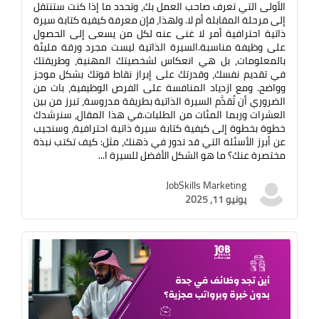
الأولى التي تعرف صاحب العمل بك، وتحدد ما إذا كنت ستنتقل
إلى مرحلة المقابلة أم لا. ولهذا، فإن معرفة كيفية كتابة سيرة
ذاتية احترافية أمر لا غنى عنه لكل من يسعى إلى الحصول
على وظيفة مناسبة.السيرة الذاتية ليست مجرد ورقة مليئة
بالمعلومات، بل هي انعكاس لشخصيتك المهنية، وطريقتك
في تقديم نفسك، وقدرتك على إبراز نقاط قوتك بشكل موجز
وواضح. ومع ازدياد المنافسة على الفرص الوظيفية، بات من
الضروري أن تُقدَّم السيرة الذاتية بطريقة مدروسة، تبرز من بين
العشرات وربما المئات من الطلبات.في هذا المقال، سنرشدك
خطوة بخطوة إلى كيفية كتابة سيرة ذاتية احترافية، وسنجيب
عن أبرز الأسئلة التي قد تدور في ذهنك، مثل: كيف تكتب نبذة
مختصرة عنك؟ ما هو الشكل الأفضل للسيرة ا...
JobSkills Marketing
يونيو 11, 2025