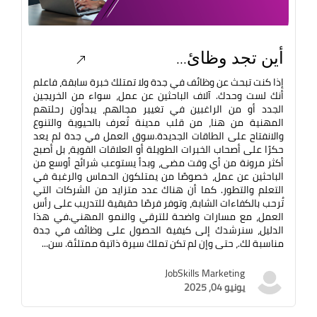
أين تجد وظائ...
إذا كنت تبحث عن وظائف في جدة ولا تمتلك خبرة سابقة، فاعلم
أنك لست وحدك. آلاف الباحثين عن عمل، سواء من الخريجين
الجدد أو من الراغبين في تغيير مجالهم، يبدأون رحلتهم
المهنية من هنا، من قلب مدينة تُعرف بالحيوية والتنوع
والانفتاح على الطاقات الجديدة.سوق العمل في جدة لم يعد
حكرًا على أصحاب الخبرات الطويلة أو العلاقات القوية، بل أصبح
أكثر مرونة من أي وقت مضى، وبدأ يستوعب شرائح أوسع من
الباحثين عن عمل، خصوصًا من يمتلكون الحماس والرغبة في
التعلم والتطور. كما أن هناك عدد متزايد من الشركات التي
تُرحب بالكفاءات الشابة، وتوفر فرصًا حقيقية للتدريب على رأس
العمل، مع مسارات واضحة للترقي والنمو المهني.في هذا
الدليل، سنرشدك إلى كيفية الحصول على وظائف في جدة
مناسبة لك.، حتى وإن لم تكن تملك سيرة ذاتية ممتلئة. سن...
JobSkills Marketing
يونيو 04, 2025