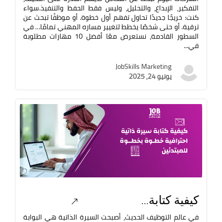
التفكير، الإبداع، والتحليل، وليس فقط الحفظ والتنفيذ.سواء
كنت: خريجًا جديدًا تحاول تفهم أول خطوة. أو موظفًا تبحث عن
ترقية. أو حتى شخصًا يخطط لتغيير مساره المهني تمامًا… في
السطور القادمة، نستعرض معًا أفضل 10 مهارات مطلوبة
في...
JobSkills Marketing
يونيو 24, 2025
كيفية كتابة...
في عالم التوظيف الحديث، أصبحت السيرة الذاتية هي البوابة