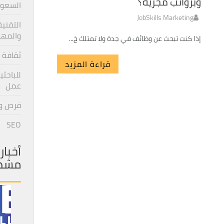
وبرواتب مجزية؟
السعو
JobSkills Marketing
التقنية
والمها
إذا كنت تبحث عن وظائف في جدة ولا تمتلك خ...
ثقافة 
قراءة المزيد
للباحثي
عمل
فرص و
SEO
أخبار
مشه