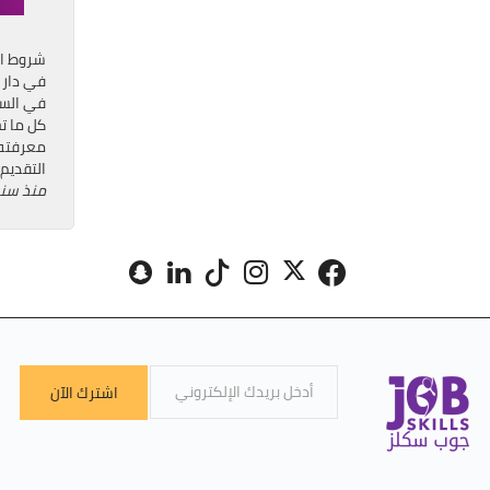
شروط ا
في دار 
في السع
كل ما تح
معرفته
التقديم
منذ سن
اشترك الآن