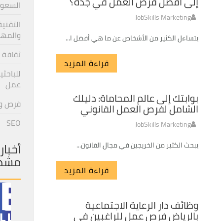
إلى أفضل فرص العمل في جدة؟
السعو
JobSkills Marketing
التقنية
والمها
يتساءل الكثير من الأشخاص عن ما هي أفضل ا...
ثقافة 
قراءة المزيد
للباحثي
عمل
30
بوابتك إلى عالم المحاماة: دليلك
فرص و
AUG
الشامل لفرص العمل القانوني
SEO
JobSkills Marketing
أخبار
يبحث الكثير من الخريجين في مجال القانون...
مشه
قراءة المزيد
01
وظائف دار الرعاية الاجتماعية
SEP
بالرياض فرص عمل للراغبين في