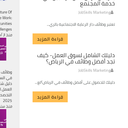
خدمة المجتمع
ture Of
JobSkills Marketing
e Work:
unities
تعتبر وظائف دار الرعاية الاجتماعية بالري...
llenges
منذ 3 أشهر
قراءة المزيد
10
دليلك الشامل لسوق العمل- كيف
SEP
تجد أفضل وظائف في الرياض؟
JobSkills Marketing
وظائف ا
في السع
دليلك للحصول على أفضل وظائف في الرياض؟تع...
دليل ش
العمل ل
التخصص
قراءة المزيد
2025
منذ سن